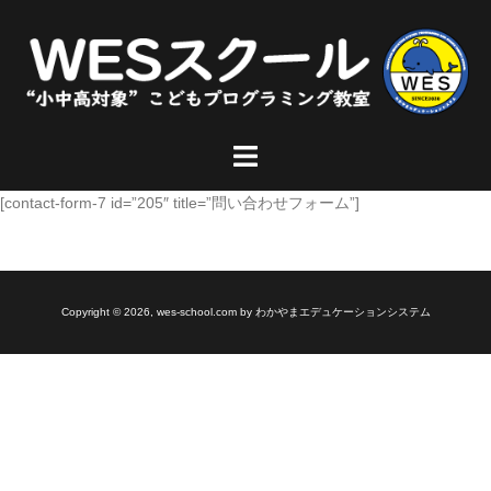
コ
ン
テ
現役SEの本格プログラミング
ン
「はじめてでも安心！」
ツ
へ
ト
お問い合わせ/体験申込はこちら
ス
グ
キ
ル
[contact-form-7 id=”205″ title=”問い合わせフォーム”]
ッ
メ
プ
ニ
ュ
ー
Copyright © 2026, wes-school.com by わかやまエデュケーションシステム