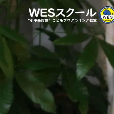
コ
ン
テ
ン
ツ
へ
ス
キ
ッ
プ