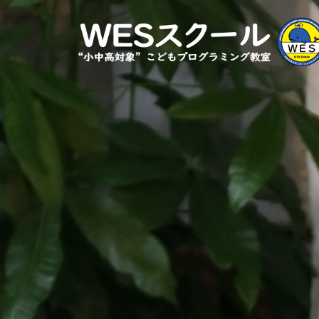
コ
ン
テ
ン
ツ
へ
ス
キ
ッ
プ